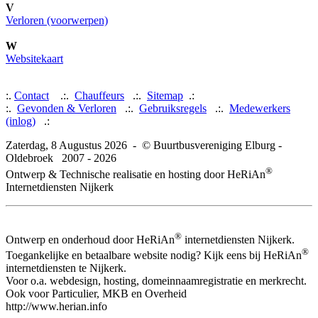
V
Verloren (voorwerpen)
W
Websitekaart
:.
Contact
.:.
Chauffeurs
.:.
Sitemap
.:
:.
Gevonden & Verloren
.:.
Gebruiksregels
.:.
Medewerkers
(inlog)
.:
Zaterdag, 8 Augustus 2026 - © Buurtbusvereniging Elburg -
Oldebroek 2007 - 2026
®
Ontwerp & Technische realisatie en hosting door HeRiAn
Internetdiensten Nijkerk
®
Ontwerp en onderhoud door HeRiAn
internetdiensten Nijkerk.
®
Toegankelijke en betaalbare website nodig? Kijk eens bij HeRiAn
internetdiensten te Nijkerk.
Voor o.a. webdesign, hosting, domeinnaamregistratie en merkrecht.
Ook voor Particulier, MKB en Overheid
http://www.herian.info