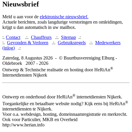
Nieuwsbrief
Meld u aan voor de
elektronische nieuwsbrief.
Actuele berichten, zoals langdurige verstoringen en omleidingen,
krijgt u dan automatisch in uw mailbox.
:.
Contact
.:.
Chauffeurs
.:.
Sitemap
.:
:.
Gevonden & Verloren
.:.
Gebruiksregels
.:.
Medewerkers
(inlog)
.:
Zaterdag, 8 Augustus 2026 - © Buurtbusvereniging Elburg -
Oldebroek 2007 - 2026
®
Ontwerp & Technische realisatie en hosting door HeRiAn
Internetdiensten Nijkerk
®
Ontwerp en onderhoud door HeRiAn
internetdiensten Nijkerk.
®
Toegankelijke en betaalbare website nodig? Kijk eens bij HeRiAn
internetdiensten te Nijkerk.
Voor o.a. webdesign, hosting, domeinnaamregistratie en merkrecht.
Ook voor Particulier, MKB en Overheid
http://www.herian.info